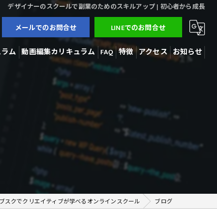
デザイナーのスクールで副業のためのスキルアップ | 初心者から成長
メールでのお問合せ
LINEでのお問合せ
ュラム
動画編集カリキュラム
FAQ
特徴
アクセス
お知らせ
3Dモデラー
ブログ
AI開発
コラム
動画編集
在宅勤務
副業
ブスクでクリエイティブが学べるオンラインスクール
ブログ