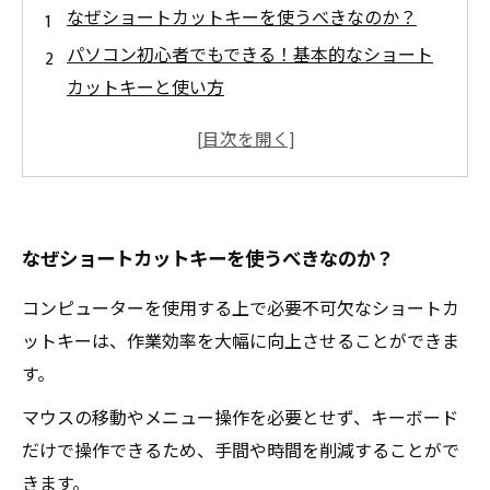
なぜショートカットキーを使うべきなのか？
パソコン初心者でもできる！基本的なショート
カットキーと使い方
作業効率をアップ！便利なショートカットキー
と使い方
割と知られていないけど使える！マイナーなシ
ョートカットキーと使い方
なぜショートカットキーを使うべきなのか？
ショートカットキーをマスターして快適なPCラ
イフを送ろう！
コンピューターを使用する上で必要不可欠なショートカ
ットキーは、作業効率を大幅に向上させることができま
す。
マウスの移動やメニュー操作を必要とせず、キーボード
だけで操作できるため、手間や時間を削減することがで
きます。