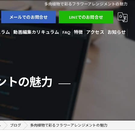
多肉植物で彩るフラワーアレンジメントの魅力
メールでのお問合せ
LINEでのお問合せ
ュラム
動画編集カリキュラム
FAQ
特徴
アクセス
お知らせ
3Dモデラー
ブログ
AI開発
コラム
ントの魅力
動画編集
在宅勤務
副業
ル
ブログ
多肉植物で彩るフラワーアレンジメントの魅力