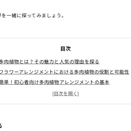
界を一緒に探ってみましょう。
目次
多肉植物とは？その魅力と人気の理由を探る
フラワーアレンジメントにおける多肉植物の役割と可能性
簡単！初心者向け多肉植物アレンジメントの基本
上級者向け：個性的なブラッシュスタイルへの挑戦
多肉植物を使ったアレンジメントのための必須アイテムと
ワークショップ情報：多肉植物アートを楽しむ
多肉植物で彩るインテリア：あなたの空間を変える方法
る