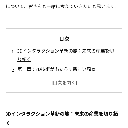
について、皆さんと一緒に考えていきたいと思います。
目次
3Dインタラクション革新の旅：未来の産業を切
り拓く
第一章：3D技術がもたらす新しい風景
第二章：企業の成功例から学ぶ3Dインタラクシ
ョンの価値
第三章：視覚的体験がもたらす理解の深化
第四章：効率化を実現するプロセスの変革
3Dインタラクション革新の旅：未来の産業を切り拓
エピローグ：3Dインタラクションが描く未来の
く
姿