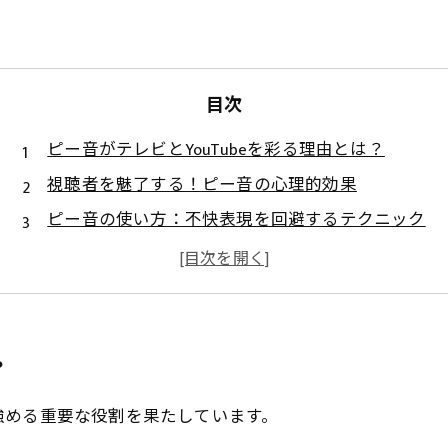
目次
ピー音がテレビとYouTubeを彩る理由とは？
視聴者を魅了する！ピー音の心理的効果
ピー音の使い方：不快表現を回避するテクニック
コメディとピー音：ユーモアの秘訣を探る
動画編集業界のトレンド：ピー音が変える未来
実践！ピー音を効果的に使った動画編集の事例
視聴者体験を向上させるピー音の魅力を再評価
？
強める重要な役割を果たしています。