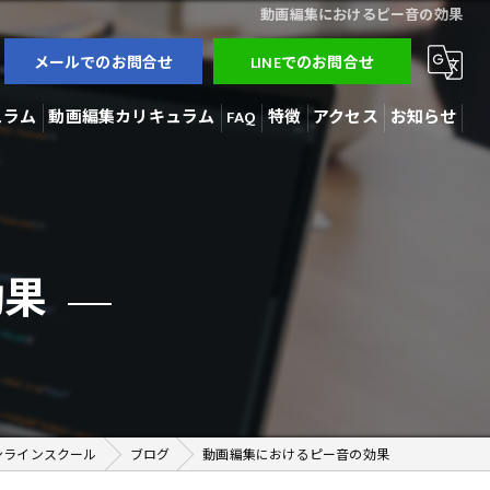
動画編集におけるピー音の効果
メールでのお問合せ
LINEでのお問合せ
ュラム
動画編集カリキュラム
FAQ
特徴
アクセス
お知らせ
3Dモデラー
ブログ
AI開発
コラム
効果
動画編集
在宅勤務
副業
ンラインスクール
ブログ
動画編集におけるピー音の効果