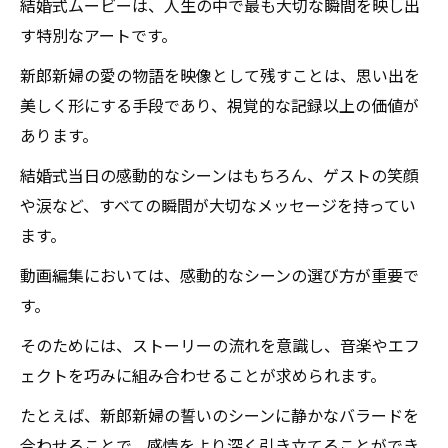
結婚式ムービーは、人生の中で最も大切な瞬間を映し出
ぶ
す特別なアートです。
最新の編集ソフトウェアとトレンドを徹底解説
新郎新婦の愛の物語を映像として残すことは、思い出を
愛の瞬間を美しく残す：特別な結婚式ムービー
美しく形にする手段であり、視覚的な記録以上の価値が
の完成事例
あります。
結婚式当日の感動的なシーンはもちろん、ゲストの笑顔
や涙など、すべての瞬間が大切なメッセージを持ってい
ます。
動画編集においては、感動的なシーンの選び方が重要で
す。
そのためには、ストーリーの流れを意識し、音楽やエフ
ェクトを巧みに組み合わせることが求められます。
たとえば、新郎新婦の誓いのシーンに静かなバラードを
合わせることで、感情をより深く引き立てることができ