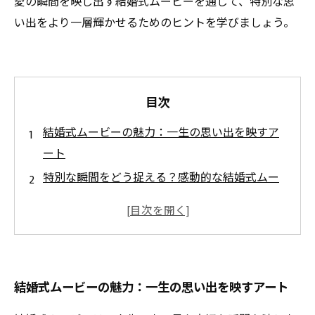
愛の瞬間を映し出す結婚式ムービーを通じて、特別な思
い出をより一層輝かせるためのヒントを学びましょう。
目次
結婚式ムービーの魅力：一生の思い出を映すア
ート
特別な瞬間をどう捉える？感動的な結婚式ムー
ビーの秘訣
編集の魔法：愛のストーリーを引き立てるテク
ニック
音楽とエフェクトで描く、あなただけの結婚式
結婚式ムービーの魅力：一生の思い出を映すアート
ムービー
初心者必見！結婚式ムービー編集の基本から学