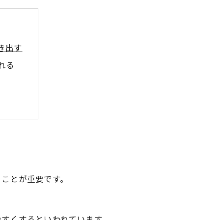
き出す
れる
ク
るコツ
こと
ることが重要です。