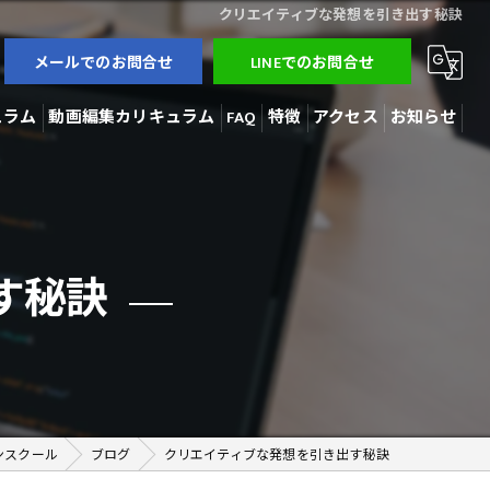
クリエイティブな発想を引き出す秘訣
メールでのお問合せ
LINEでのお問合せ
ュラム
動画編集カリキュラム
FAQ
特徴
アクセス
お知らせ
3Dモデラー
ブログ
AI開発
コラム
す秘訣
動画編集
在宅勤務
副業
ンスクール
ブログ
クリエイティブな発想を引き出す秘訣