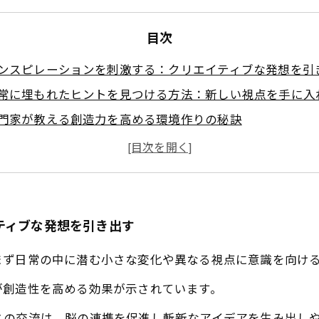
目次
ンスピレーションを刺激する：クリエイティブな発想を引
常に埋もれたヒントを見つける方法：新しい視点を手に入
門家が教える創造力を高める環境作りの秘訣
考法を変えてアイデアを形にする：具体的な実践テクニッ
慣化で広がる創造の世界：インスピレーションを持続させ
リエイティブな力を最大限に引き出すために今すぐできる
造的な発想があなたの未来を変える：成功への第一歩
ティブな発想を引き出す
まず日常の中に潜む小さな変化や異なる視点に意識を向け
が創造性を高める効果が示されています。