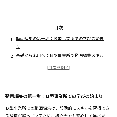
目次
動画編集の第一歩：Ｂ型事業所での学びの始ま
り
基礎から応用へ：Ｂ型事業所で動画編集スキル
を段階的に伸ばす方法
実践で磨く技術：Ｂ型事業所での動画制作の具
体例と活用法
自宅でも続ける学習：動画編集の復習ポイント
動画編集の第一歩：Ｂ型事業所での学びの始まり
と効率的な練習法
スキルを仕事に活かす：Ｂ型事業所で習得した
Ｂ型事業所での動画編集は、段階的にスキルを習得でき
編集技術の現場応用
る環境が整っているため、初心者でも安心して学べま