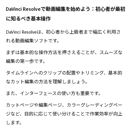
効率的な編集ワークフローを構築する：達人も
DaVinci Resolveで動画編集を始めよう：初心者が最初
実践する時間短縮テクニック
に知るべき基本操作
完成した動画を魅力的に仕上げる：最終チェッ
クと書き出しのポイント
DaVinci Resolveは、初心者から上級者まで幅広く利用さ
DaVinci Resolveの最新バージョン情報と新機能紹
れる動画編集ソフトです。
介
まずは基本的な操作方法を押さえることが、スムーズな
初心者から上級者へ：DaVinci Resolveで動画編集
編集の第一歩です。
スキルを極めるためのステップアップガイド
タイムラインへのクリップの配置やトリミング、基本的
なカット編集の方法を理解しましょう。
また、インターフェースの使い方も重要です。
カットページや編集ページ、カラーグレーディングペー
ジなど、目的に応じて使い分けることで作業効率が向上
します。