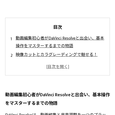
目次
動画編集初心者がDaVinci Resolveと出会い、基本
操作をマスターするまでの物語
映像カットとカラグレーディングで魅せる！
DaVinci Resolveで中級者へステップアップ
音声ノイズ除去からバランス調整まで：DaVinci
Resolveで音声編集の達人になる方法
最新トレンドを取り入れた動画制作：DaVinci
動画編集初心者がDaVinci Resolveと出会い、基本操作
Resolve活用術で高品質を目指す
をマスターするまでの物語
初めての動画公開からクオリティ向上まで、
DaVinci Resolveと共に成長するストーリー