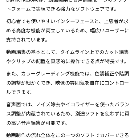
DaVinci Resolveは、動画編集と音声調整を一つのプラッ
DaVinci Resolveの知られざる強みと他ソフトとの
トフォームで実現できる強力なソフトウェアです。
違いを徹底解説
初心者でも使いやすいインターフェースと、上級者が求
動画編集の総合力アップに効く！映像＋音声編
める高度な機能が両立しているため、幅広いユーザーに
集のベストプラクティス
支持されています。
動画編集の基本として、タイムライン上でのカット編集
やクリップの配置を直感的に操作できる点が特長です。
また、カラーグレーディング機能では、色調補正や階調
の調整が細かくでき、映像の雰囲気を自在にコントロー
ルできます。
音声面では、ノイズ除去やイコライザーを使ったバラン
ス調整が内蔵されているため、別途ソフトを使わずに質
の高い音声編集が可能です。
動画制作の流れ全体をこの一つのソフトでカバーできる