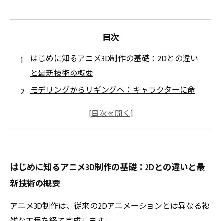
目次
はじめに知るアニメ3D制作の基礎：2Dとの違い
と最新技術の概要
モデリングからリギングへ：キャラクターに命
を吹き込む制作過程の中盤
動きを創り出すアニメーション技術の秘密と表
現力の幅を広げる工夫
完成を目指すレンダリング工程と仕上げ作業で
はじめに知るアニメ3D制作の基礎：2Dとの違いと最
映像の質を高める方法
新技術の概要
3Dアニメ制作の未来展望と初心者からプロまで
役立つ最新ツール紹介
アニメ3D制作は、従来の2Dアニメーションとは異なる複
アニメ3D制作の全体像を網羅した技術解説と実