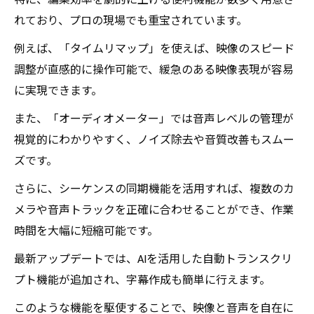
特に、編集効率を劇的に上げる便利機能が数多く用意さ
れており、プロの現場でも重宝されています。
例えば、「タイムリマップ」を使えば、映像のスピード
調整が直感的に操作可能で、緩急のある映像表現が容易
に実現できます。
また、「オーディオメーター」では音声レベルの管理が
視覚的にわかりやすく、ノイズ除去や音質改善もスムー
ズです。
さらに、シーケンスの同期機能を活用すれば、複数のカ
メラや音声トラックを正確に合わせることができ、作業
時間を大幅に短縮可能です。
最新アップデートでは、AIを活用した自動トランスクリ
プト機能が追加され、字幕作成も簡単に行えます。
このような機能を駆使することで、映像と音声を自在に