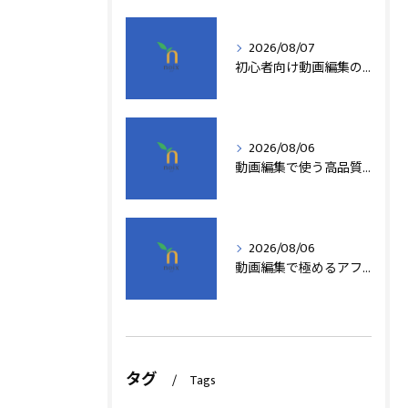
2026/08/07
初心者向け動画編集の簡単テクニック
2026/08/06
動画編集で使う高品質アフターエフェクトテンプレート活用術
2026/08/06
動画編集で極めるアフターエフェクト基本技術
タグ
Tags