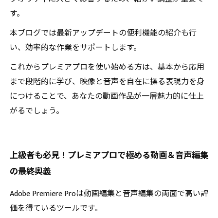
す。
本ブログでは最新アップデートの便利機能の紹介も行
い、効率的な作業をサポートします。
これからプレミアプロを使い始める方は、基本から応用
まで段階的に学び、映像と音声を自在に操る表現力を身
につけることで、あなたの動画作品が一層魅力的に仕上
がるでしょう。
上級者も必見！プレミアプロで極める動画＆音声編集
の最終奥義
Adobe Premiere Proは動画編集と音声編集の両面で高い評
価を得ているツールです。