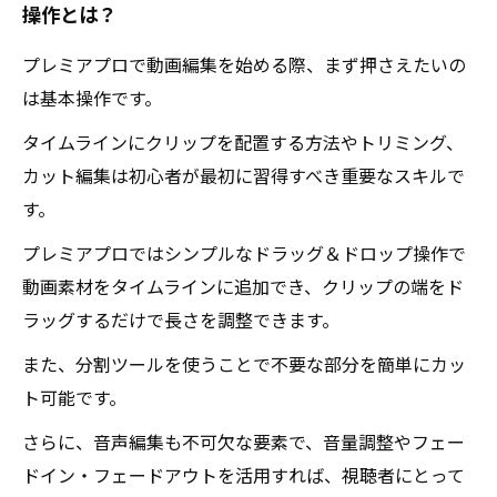
操作とは？
完成までのラストスパート！最新アップデート
を使った高度テクニック紹介
プレミアプロで動画編集を始める際、まず押さえたいの
これから始めるあなたに贈る、プレミアプロで
は基本操作です。
魅力的な動画作品を作るステップ
タイムラインにクリップを配置する方法やトリミング、
上級者も必見！プレミアプロで極める動画＆音
カット編集は初心者が最初に習得すべき重要なスキルで
声編集の最終奥義
す。
プレミアプロではシンプルなドラッグ＆ドロップ操作で
動画素材をタイムラインに追加でき、クリップの端をド
ラッグするだけで長さを調整できます。
また、分割ツールを使うことで不要な部分を簡単にカッ
ト可能です。
さらに、音声編集も不可欠な要素で、音量調整やフェー
ドイン・フェードアウトを活用すれば、視聴者にとって