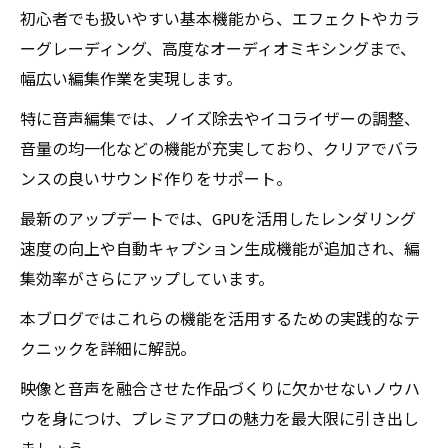
初心者でも扱いやすい基本機能から、エフェクトやカラ
ーグレーディング、高度なオーディオミキシングまで、
幅広い編集作業を実現します。
特に音声編集では、ノイズ除去やイコライザーの調整、
音量の均一化などの機能が充実しており、クリアでバラ
ンスの良いサウンド作りをサポート。
最新のアップデートでは、GPUを活用したレンダリング
速度の向上や自動キャプション生成機能が追加され、編
集効率がさらにアップしています。
本ブログではこれらの機能を活用するための実践的なテ
クニックを詳細に解説。
映像と音声を融合させた作品づくりに欠かせないノウハ
ウを身につけ、プレミアプロの魅力を最大限に引き出し