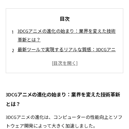
目次
3DCGアニメの進化の始まり：業界を変えた技術
革新とは？
最新ツールで実現するリアルな質感：3DCGアニ
メ制作の核心技術
立体的な動きを極める！3DCGアニメーションの
表現手法を徹底解説
効率化がもたらす制作革命：3DCGによるスピー
3DCGアニメの進化の始まり：業界を変えた技術革新
ディな現場の実態
とは？
未来を創る3DCGアニメ技術の可能性：クリエイ
ターが注目する理由
3DCGアニメの進化は、コンピューターの性能向上とソフ
初心者でもわかる！3DCGアニメ制作の基礎と現
トウェア開発によって大きく加速しました。