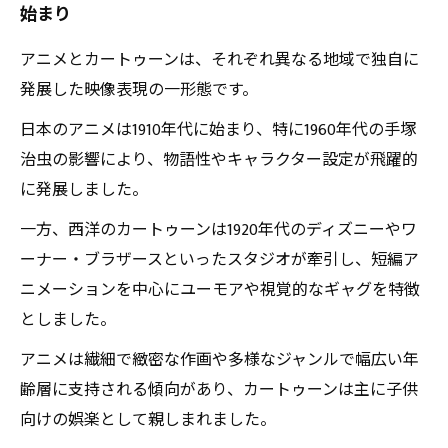
始まり
現在と未来へ：アニメとカートゥーンが切り拓
く新しいエンタメの形
アニメとカートゥーンは、それぞれ異なる地域で独自に
日本発アニメと西洋発カートゥーンの知られざ
発展した映像表現の一形態です。
る歴史まとめ
日本のアニメは1910年代に始まり、特に1960年代の手塚
アニメとカートゥーンの歴史を知って、視聴体
治虫の影響により、物語性やキャラクター設定が飛躍的
験をもっと豊かに！
に発展しました。
一方、西洋のカートゥーンは1920年代のディズニーやワ
ーナー・ブラザースといったスタジオが牽引し、短編ア
ニメーションを中心にユーモアや視覚的なギャグを特徴
としました。
アニメは繊細で緻密な作画や多様なジャンルで幅広い年
齢層に支持される傾向があり、カートゥーンは主に子供
向けの娯楽として親しまれました。