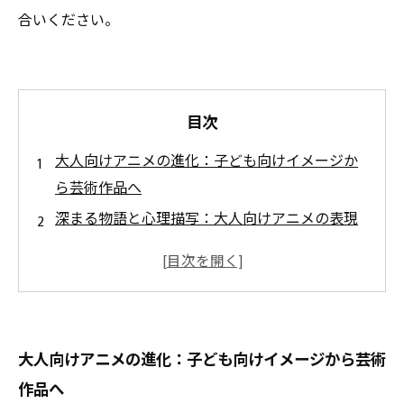
合いください。
目次
大人向けアニメの進化：子ども向けイメージか
ら芸術作品へ
深まる物語と心理描写：大人向けアニメの表現
力が魅せる世界
映像美と独創性が織りなす新たな芸術性の波
社会的メッセージと成熟したテーマが生み出す
感動の連鎖
大人向けアニメの進化：子ども向けイメージから芸術
大人向けアニメの未来：アートとしての価値確
作品へ
立と可能性