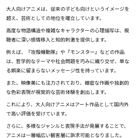
大人が心を揺さぶられるアニメの秘密とは？
大人向けアニメは、従来の子ども向けというイメージを
表現の幅を広げる大人向けアニメ、その魅力と
超え、芸術としての地位を確立しています。
革新
高度な物語構造や複雑なキャラクターの心理描写は、視
聴者に深い感情移入と知的刺激を提供します。
例えば、『攻殻機動隊』や『モンスター』などの作品
は、哲学的なテーマや社会問題を巧みに織り交ぜ、単な
る娯楽に留まらないメッセージ性を持っています。
また、映像美にも注力されており、緻密な作画や独創的
な色彩表現が視覚的な芸術体験を創出します。
これにより、大人向けアニメはアート作品として国内外
で高い評価を受けています。
さらに、多様なジャンルと表現手法が発展することで、
アニメは一層幅広い観客層に訴求可能となりました。