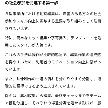
の社会参加を促進する第一歩
変わるＢ型事業所の動画編集業務〜現状分析か
ら見える新たな可能性と未来像〜
Ｂ型事業所における動画編集は、障害のある方々の社会
障害者のための動画編集人気スタイル総まと
参加やスキル向上に寄与する重要な取り組みとして注目
め！今押さえておきたいポイントとは？
されています。
動画編集で広がるＢ型事業所の未来〜成功事例
特に、簡単なカット編集や字幕挿入、テンプレートを活
から読み解く映像活用のこれから〜
用したスタイルが人気です。
これらの手法は操作が比較的容易で、編集作業の達成感
を得やすいため、利用者のモチベーション向上に繋がっ
ています。
また、映像制作の一連の流れを分かりやすく分割し、段
階的に習得できるよう工夫されています。
例えば、素材収集から編集、最終チェックまでをチーム
で役割分担し、それぞれの得意分野を活かす形式が一般