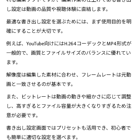
れる編集ソフトですが、編集作業の仕上げである書き出
を簡単に作ろう
し設定は動画の品質や視聴体験に直結します。
効率的な動画制作が可能に！Premiere Pro書き出
最適な書き出し設定を選ぶためには、まず使用目的を明
し最適設定まとめ
確にすることが大切です。
例えば、YouTube向けにはH.264コーデックとMP4形式が
一般的で、画質とファイルサイズのバランスに優れてい
ます。
解像度は編集した素材に合わせ、フレームレートは元動
画と一致させるのが基本です。
また、ビットレートは動画の動きや細かさに応じて調整
し、高すぎるとファイル容量が大きくなりすぎるため注
意が必要です。
書き出し設定画面ではプリセットも活用でき、初心者で
も簡単に適切な設定を選べます。