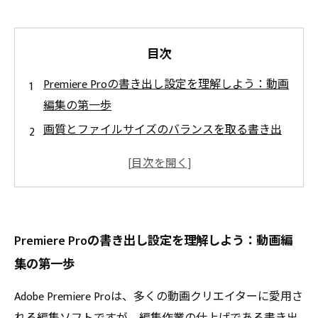
目次
Premiere Proの書き出し設定を理解しよう：動画
編集の第一歩
画質とファイルサイズのバランスを取る書き出
し設定の秘密
再生環境に合わせた最適設定で視聴者満足度ア
ップ！
初心者でもできる！Premiere Pro書き出しの細か
Premiere Proの書き出し設定を理解しよう：動画編
な調整ポイント
集の第一歩
完成した動画を最高の状態で届けるための最終
確認と書き出しの極意
Adobe Premiere Proは、多くの動画クリエイターに愛用さ
書き出し設定をマスターして熟練者並みの動画