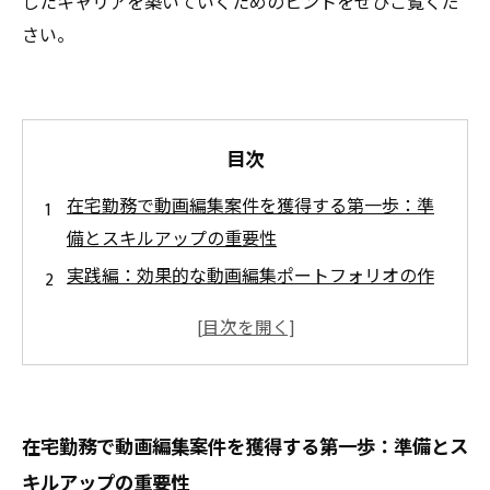
したキャリアを築いていくためのヒントをぜひご覧くだ
さい。
目次
在宅勤務で動画編集案件を獲得する第一歩：準
備とスキルアップの重要性
実践編：効果的な動画編集ポートフォリオの作
り方と魅せ方
案件獲得の鍵！おすすめプラットフォームと営
業テクニックを紹介
トラブル回避と納期管理のコツ〜在宅動画編集
在宅勤務で動画編集案件を獲得する第一歩：準備とス
で信頼を築く方法〜
キルアップの重要性
成功体験談：在宅動画編集で安定収入を得るま