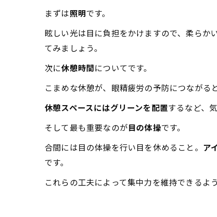
まずは
照明
です。
眩しい光は目に負担をかけますので、柔らか
てみましょう。
次に
休憩時間
についてです。
こまめな休憩が、眼精疲労の予防につながる
休憩スペースにはグリーンを配置
するなど、
そして最も重要なのが
目の体操
です。
合間には目の体操を行い目を休めること。
ア
です。
これらの工夫によって集中力を維持できるよ