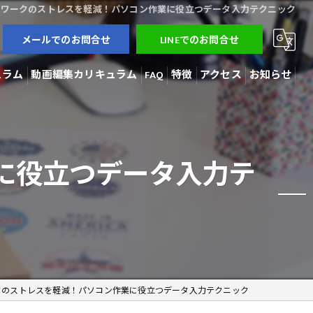
クワークのストレスを軽減！パソコン作業に役立つデータ入力テクニック
メールでのお問合せ
LINEでのお問合せ
ュラム
動画編集カリキュラム
FAQ
特徴
アクセス
お知らせ
3Dモデラー
ブログ
AI開発
コラム
に役立つデータ入力テ
動画編集
在宅勤務
副業
クのストレスを軽減！パソコン作業に役立つデータ入力テクニック