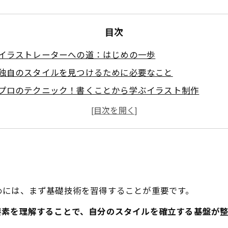
目次
イラストレーターへの道：はじめの一歩
独自のスタイルを見つけるために必要なこと
プロのテクニック！書くことから学ぶイラスト制作
新しいツールとソフトウェアで広がる可能性
インスピレーションの源：ビジュアルアートの裏側
トレンドを押さえて自分のアートスタイルを進化させる
次なるステップへ：自分だけのイラストレーターとしての
めには、まず基礎技術を習得することが重要です。
要素を理解することで、自分のスタイルを確立する基盤が