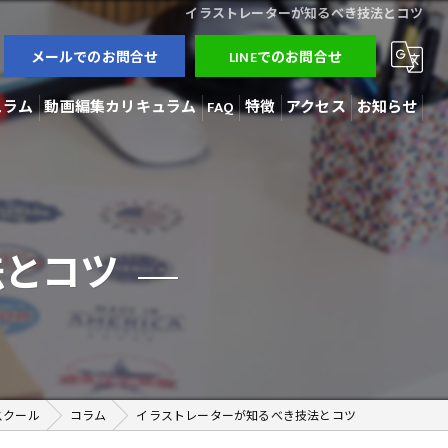
イラストレーターが知るべき技法とコツ
メールでのお問合せ
LINEでのお問合せ
ュラム
動画編集カリキュラム
FAQ
特徴
アクセス
お知らせ
3Dモデラー
ブログ
AI開発
コラム
法とコツ
動画編集
在宅勤務
副業
スクール
コラム
イラストレーターが知るべき技法とコツ