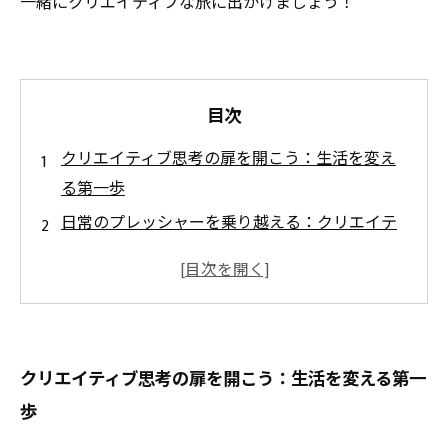
一緒にクリエイティブな旅に出かけましょう！
目次
クリエイティブ思考の扉を開こう：生活を変え
る第一歩
日常のプレッシャーを乗り越える：クリエイテ
ィブな解決法
新たな視点を得るためのアートなアプローチ
創造性を高めるための実践的なテクニック
クリエイティブな活動で見つけた充実感の秘密
クリエイティブ思考の扉を開こう：生活を変える第一
クリエイティブな旅の終わりに見えてきた未来
歩
あなたの生活を豊かにするための次のステップ