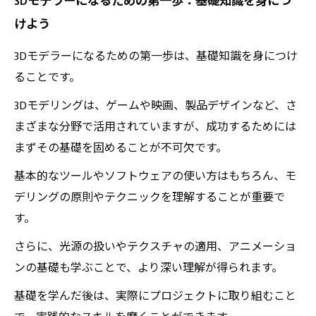
3Dモデラーになるための第一歩：基礎知識を身につ
3Dモデリング
けよう
リアルな事例から学ぶ：実践技術を生かす方法
3Dモデラーの未来：スキルアップのためのステ
3Dモデラーになるための第一歩は、基礎知識を身につけ
ップ
ることです。
創造力を発揮するために：実践技術でキャリア
3Dモデリングは、ゲームや映画、製品デザインなど、さ
を築こう
まざまな分野で活用されていますが、成功するためには
まずその基礎を固めることが不可欠です。
基本的なツールやソフトウェアの使い方はもちろん、モ
デリングの原則やテクニックを理解することが重要で
す。
さらに、光源の扱いやテクスチャの適用、アニメーショ
ンの基礎も学ぶことで、より深い理解が得られます。
基礎を学んだ後は、実際にプロジェクトに取り組むこと