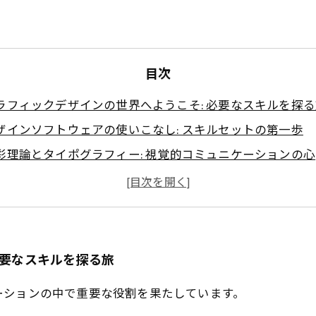
目次
ラフィックデザインの世界へようこそ: 必要なスキルを探
ザインソフトウェアの使いこなし: スキルセットの第一歩
彩理論とタイポグラフィー: 視覚的コミュニケーションの心
ライアントとのコミュニケーション: デザイナーに欠かせ
ジタルメディアと創造力: 現代デザイナーの重要性
功するためのスキルを身につけよう: 自己成長への道
ラフィックデザインの未来: 新たなスキルが拓く可能性
必要なスキルを探る旅
ーションの中で重要な役割を果たしています。