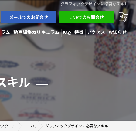
グラフィックデザインに必要なスキル
メールでのお問合せ
LINEでのお問合せ
ュラム
動画編集カリキュラム
FAQ
特徴
アクセス
お知らせ
3Dモデラー
ブログ
AI開発
コラム
スキル
動画編集
在宅勤務
副業
ンスクール
コラム
グラフィックデザインに必要なスキル