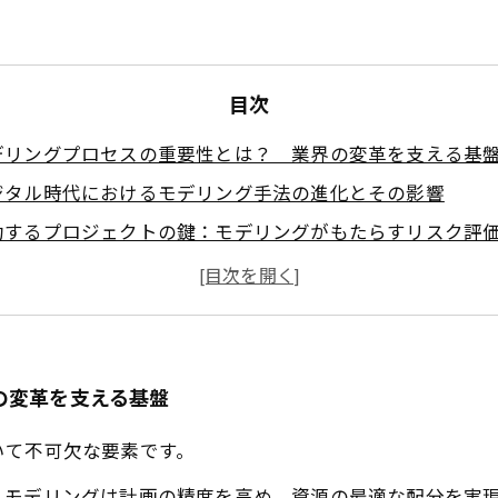
目次
デリングプロセスの重要性とは？ 業界の変革を支える基
ジタル時代におけるモデリング手法の進化とその影響
功するプロジェクトの鍵：モデリングがもたらすリスク評
果的な資源最適化：モデリングプロセスの実践事例
の高い成果物を生むためのモデリング活用法
界の最前線でのモデリング実践：成功事例の紹介
デリングプロセスの導入がビジネスに与える影響と未来展
の変革を支える基盤
いて不可欠な要素です。