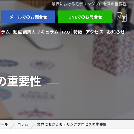
業界におけるモデリングプロセスの重要性
メールでのお問合せ
LINEでのお問合せ
ュラム
動画編集カリキュラム
FAQ
特徴
アクセス
お知らせ
3Dモデラー
ブログ
AI開発
コラム
の重要性
動画編集
在宅勤務
副業
クール
コラム
業界におけるモデリングプロセスの重要性