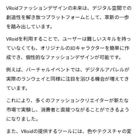
験
VRoidファッションデザインの未来は、デジタル空間での
VRoidの可能性を探る：デザイン手法と未来像
創造性を解き放つプラットフォームとして、革新の一歩
次世代のファッションデザインへの扉：VRoidが
を踏み出しています。
切り拓く未来
VRoidを利用することで、ユーザーは難しいスキルを持っ
ていなくても、オリジナルの3Dキャラクターを簡単に作
成でき、個性的なファッションデザインが可能です。
例えば、バーチャルイベントでは、デジタルアパレルが
実際のランウェイと同様に注目を浴びる機会が増えてき
ています。
これにより、多くのファッションクリエイターが新たな
市場で実験し、消費者と直接つながることができるよう
になりました。
また、VRoidの提供するツールには、色やテクスチャの変