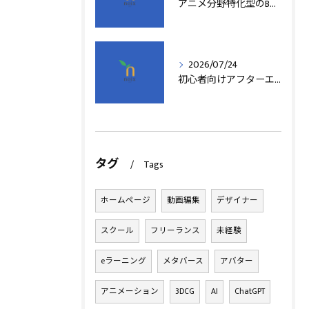
アニメ分野特化型のB型事業所支援制度の詳細解説
2026/07/24
初心者向けアフターエフェクト動画編集の基本
タグ
Tags
ホームページ
動画編集
デザイナー
スクール
フリーランス
未経験
eラーニング
メタバース
アバター
アニメーション
3DCG
AI
ChatGPT