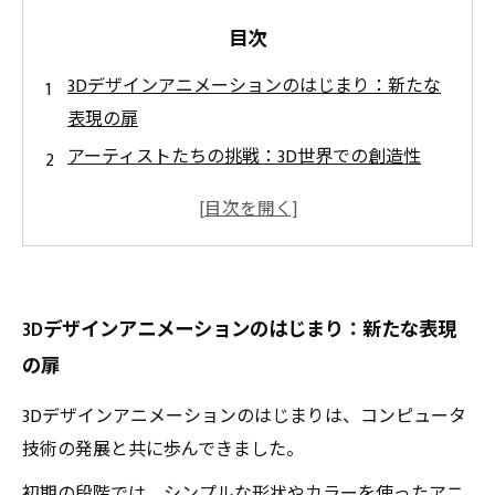
目次
3Dデザインアニメーションのはじまり：新たな
表現の扉
アーティストたちの挑戦：3D世界での創造性
技術とアートの融合：3Dアニメーションの進化
視覚的物語の力：3Dデザインアニメーションの
魅力
未来を見据えた3Dアニメーションの可能性
3Dデザインアニメーションのはじまり：新たな表現
専門家から学ぶ！ 3Dデザインのノウハウ
の扉
あなたも始められる！ 3Dアニメーション制作
の第一歩
3Dデザインアニメーションのはじまりは、コンピュータ
技術の発展と共に歩んできました。
初期の段階では、シンプルな形状やカラーを使ったアニ