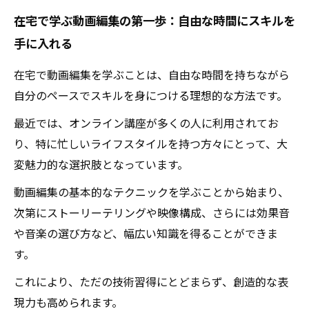
在宅学習から得たスキルを実践する方法
在宅で学ぶ動画編集の第一歩：自由な時間にスキルを
未来のクリエイティブなキャリアを築くために
手に入れる
必要な準備
在宅での学びがもたらす変化：生活の質と自由
在宅で動画編集を学ぶことは、自由な時間を持ちながら
を向上させる
自分のペースでスキルを身につける理想的な方法です。
動画編集のスキルを活かして新しい挑戦に踏み
最近では、オンライン講座が多くの人に利用されてお
出そう
り、特に忙しいライフスタイルを持つ方々にとって、大
変魅力的な選択肢となっています。
動画編集の基本的なテクニックを学ぶことから始まり、
次第にストーリーテリングや映像構成、さらには効果音
や音楽の選び方など、幅広い知識を得ることができま
す。
これにより、ただの技術習得にとどまらず、創造的な表
現力も高められます。