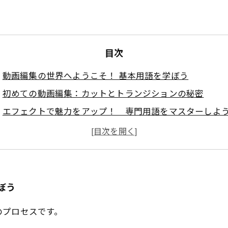
目次
動画編集の世界へようこそ！ 基本用語を学ぼう
初めての動画編集：カットとトランジションの秘密
エフェクトで魅力をアップ！ 専門用語をマスターしよ
動画編集の進化：用語を理解してスキルを向上させる
クリエイター同士のコミュニケーションを円滑にするた
動画編集の基本がわかる！ 完全用語集ガイドの活用法
あなたの動画編集スキルを次のレベルへ！
ぼう
のプロセスです。