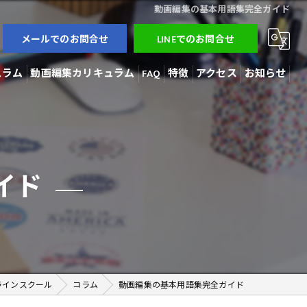
動画編集の基本用語集完全ガイド
メールでのお問合せ
LINEでのお問合せ
ュラム
動画編集カリキュラム
FAQ
特徴
アクセス
お知らせ
3Dモデラー
ブログ
AI開発
コラム
イド
動画編集
在宅勤務
副業
ラインスクール
コラム
動画編集の基本用語集完全ガイド