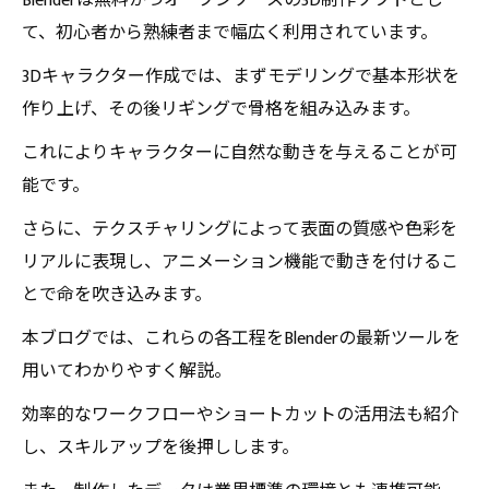
Blenderは無料かつオープンソースの3D制作ソフトとし
最新ツール活用術：Blenderで効率的にリアルな
て、初心者から熟練者まで幅広く利用されています。
キャラを作るコツ
3Dキャラクター作成では、まずモデリングで基本形状を
業界標準との連携でスキルアップ！Blenderで目
作り上げ、その後リギングで骨格を組み込みます。
指す3Dキャラ制作の未来
これによりキャラクターに自然な動きを与えることが可
能です。
さらに、テクスチャリングによって表面の質感や色彩を
リアルに表現し、アニメーション機能で動きを付けるこ
とで命を吹き込みます。
本ブログでは、これらの各工程をBlenderの最新ツールを
用いてわかりやすく解説。
効率的なワークフローやショートカットの活用法も紹介
し、スキルアップを後押しします。