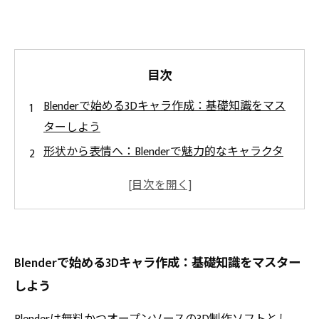
目次
Blenderで始める3Dキャラ作成：基礎知識をマス
ターしよう
形状から表情へ：Blenderで魅力的なキャラクタ
ーを作り込む方法
リギングとテクスチャリングでキャラに命を吹
き込むテクニック
アニメーション実践：動きをつけて表現力豊か
Blenderで始める3Dキャラ作成：基礎知識をマスター
な3Dキャラクターに仕上げる
しよう
完成から応用へ：Blenderで作るエキスパート仕
様の3Dキャラクター制作ワークフロー