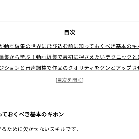
目次
が動画編集の世界に飛び込む前に知っておくべき基本のキ
編集から学ぶ！動画編集で最初に押さえたいテクニックと
ジションと音声調整で作品のクオリティをグンとアップさ
グレーディングの基礎で映像にエキスパートな雰囲気をプ
フトを駆使して始める！初心者でも簡単にできる動画編集
集で魅力的な映像を作るためのコツと注意点まとめ
プアップしたい初心者に贈る！編集技術で映像表現を格上
っておくべき基本のキホン
げるために欠かせないスキルです。