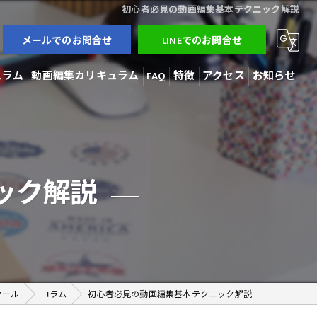
初心者必見の動画編集基本テクニック解説
メールでのお問合せ
LINEでのお問合せ
ュラム
動画編集カリキュラム
FAQ
特徴
アクセス
お知らせ
3Dモデラー
ブログ
AI開発
コラム
ック解説
動画編集
在宅勤務
副業
クール
コラム
初心者必見の動画編集基本テクニック解説