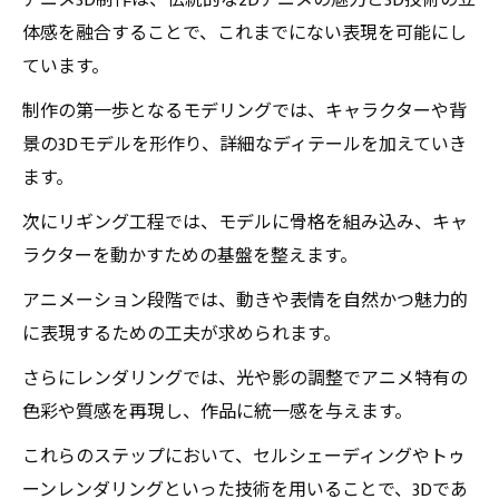
アニメ3D制作は、伝統的な2Dアニメの魅力と3D技術の立
3D技術が変えるアニメ業界の未来とは？最新ト
体感を融合することで、これまでにない表現を可能にし
レンドと可能性を探る
ています。
アニメ3D制作の基本技術をマスターして、新た
制作の第一歩となるモデリングでは、キャラクターや背
な表現世界を創造しよう！
景の3Dモデルを形作り、詳細なディテールを加えていき
ます。
次にリギング工程では、モデルに骨格を組み込み、キャ
ラクターを動かすための基盤を整えます。
アニメーション段階では、動きや表情を自然かつ魅力的
に表現するための工夫が求められます。
さらにレンダリングでは、光や影の調整でアニメ特有の
色彩や質感を再現し、作品に統一感を与えます。
これらのステップにおいて、セルシェーディングやトゥ
ーンレンダリングといった技術を用いることで、3Dであ