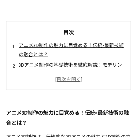
目次
アニメ3D制作の魅力に目覚める！伝統×最新技術
の融合とは？
3Dアニメ制作の基礎技術を徹底解説！モデリン
グからリギングまでの第一歩
アニメならではの表現を実現する！アニメ3D制
作で使われる秘密の技術
レンダリングと仕上げで作品が生きる！3Dアニ
アニメ3D制作の魅力に目覚める！伝統×最新技術の融
メ制作の完成度を高める方法
合とは？
初心者でも挑戦可能！アニメ3D制作を始めるた
めの実践的ステップガイド