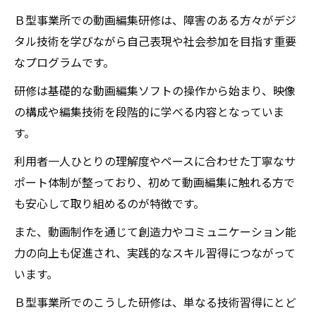
会参加への第一歩
Ｂ型事業所での動画編集研修は、障害のある方々がデジ
初心者でも安心！Ｂ型事業所の動画編集研修が
タル技術を学びながら自己表現や社会参加を目指す重要
目指すもの
なプログラムです。
実践例から学ぶ：動画編集研修で広がる自己表
研修は基礎的な動画編集ソフトの操作から始まり、映像
現の可能性
の構成や編集技術を段階的に学べる内容となっていま
す。
利用者一人ひとりの理解度やペースに合わせた丁寧なサ
ポート体制が整っており、初めて動画編集に触れる方で
も安心して取り組めるのが特徴です。
また、動画制作を通じて創造力やコミュニケーション能
力の向上も促進され、実践的なスキル習得につながって
います。
Ｂ型事業所でのこうした研修は、単なる技術習得にとど