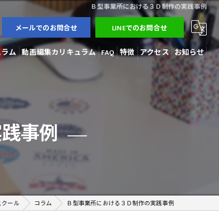
Ｂ型事業所における３Ｄ制作の実践事例
メールでのお問合せ
LINEでのお問合せ
ュラム
動画編集カリキュラム
FAQ
特徴
アクセス
お知らせ
3Dモデラー
ブログ
AI開発
コラム
実践事例
動画編集
在宅勤務
副業
スクール
コラム
Ｂ型事業所における３Ｄ制作の実践事例