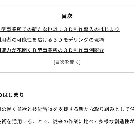
目次
Ｂ型事業所での新たな挑戦：３Ｄ制作導入のはじまり
利用者の可能性を広げる３Ｄモデリングの現場
創造力が花開くＢ型事業所の３Ｄ制作事例紹介
技術習得から自立支援へ：３Ｄ制作がもたらす変化
未来への展望：Ｂ型事業所の３Ｄ制作が切り拓く新たな就
３Ｄ制作が変える障害者福祉の可能性とは？
Ｂ型事業所３Ｄ制作の成功事例から学ぶ効果と課題
のはじまり
者の働く意欲と技術習得を支援する新たな取り組みとして
技術を活用することで、従来の作業に比べて多様な創造性