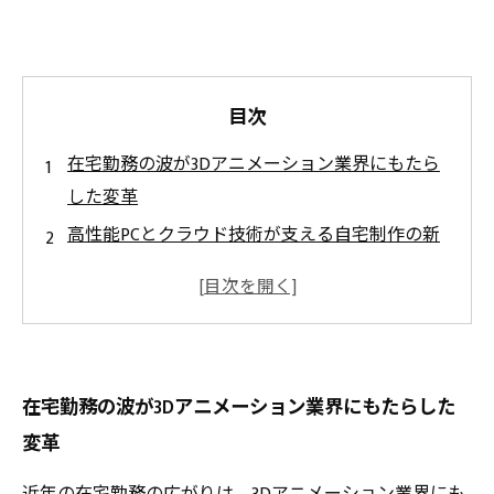
目次
在宅勤務の波が3Dアニメーション業界にもたら
した変革
高性能PCとクラウド技術が支える自宅制作の新
しいスタイル
自宅で実現するクオリティーの高い3Dアニメー
ション制作の秘訣
効率的なコミュニケーションで在宅勤務の壁を
在宅勤務の波が3Dアニメーション業界にもたらした
乗り越える方法
変革
新たなワークフローがもたらす業界全体の未来
と可能性