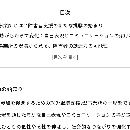
目次
B型事業所とは？障害者支援の新たな挑戦の始まり
動がもたらす変化：自己表現とコミュニケーションの架け
B型事業所の現場から見る、障害者の創造力の可能性
介：障害者が生み出す多彩な芸術作品の裏側
の展望と支援の広がり：3D B型事業所が描く新しい社会参
芸術活動の意義とは？社会とつながる表現の力
が語る、3D B型事業所の今後の課題と可能性
戦の始まり
社会参加を促進するための就労継続支援B型事業所の一形態で
表現を通じた豊かな自己表現やコミュニケーションの場が
人ひとりの個性や感性を伸ばし、社会的なつながりを強化