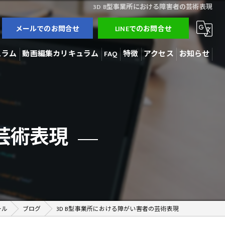
3D B型事業所における障害者の芸術表現
メールでのお問合せ
LINEでのお問合せ
ュラム
動画編集カリキュラム
FAQ
特徴
アクセス
お知らせ
3Dモデラー
ブログ
AI開発
コラム
芸術表現
動画編集
在宅勤務
副業
ール
ブログ
3D B型事業所における障がい害者の芸術表現