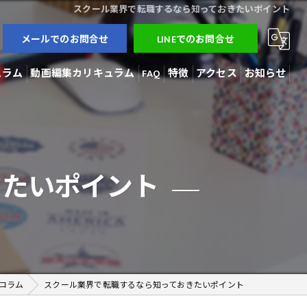
スクール業界で転職するなら知っておきたいポイント
メールでのお問合せ
LINEでのお問合せ
ュラム
動画編集カリキュラム
FAQ
特徴
アクセス
お知らせ
3Dモデラー
ブログ
AI開発
コラム
きたいポイント
動画編集
在宅勤務
副業
コラム
スクール業界で転職するなら知っておきたいポイント